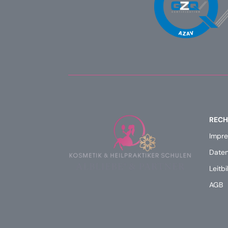
RECH
Impr
Daten
Leitbi
AGB