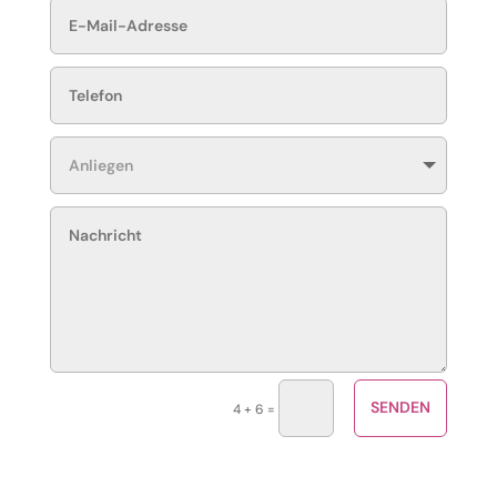
SENDEN
=
4 + 6