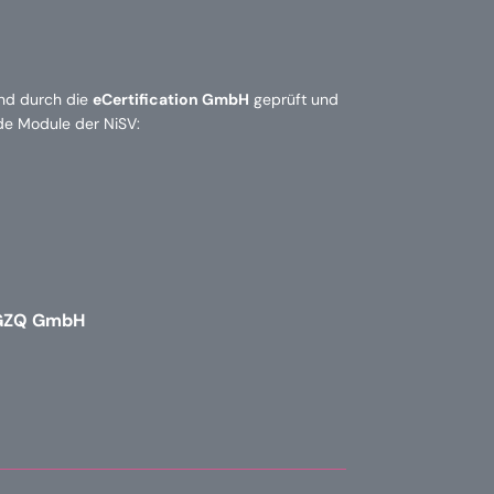
ind durch die
eCertification GmbH
geprüft und
nde Module der NiSV:
GZQ GmbH