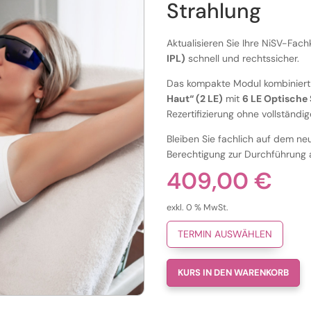
Strahlung
Aktualisieren Sie Ihre NiSV-Fac
IPL)
schnell und rechtssicher.
Das kompakte Modul kombiniert 
Haut“ (2 LE)
mit
6 LE Optische
Rezertifizierung ohne vollständi
Bleiben Sie fachlich auf dem ne
Berechtigung zur Durchführung 
409,00
€
exkl. 0 % MwSt.
TERMIN AUSWÄHLEN
KURS IN DEN WARENKORB