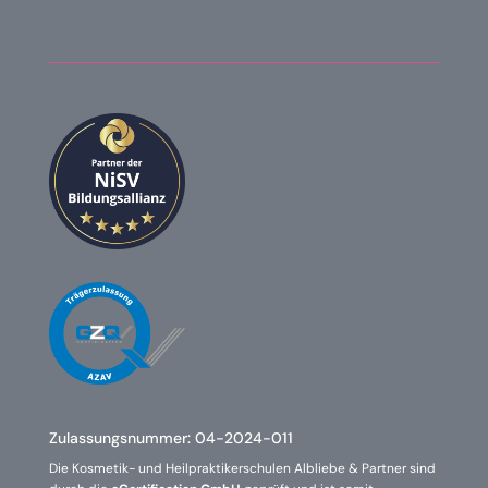
Zulassungsnummer:
04-2024-011
Die Kosmetik- und Heilpraktikerschulen Albliebe & Partner sind