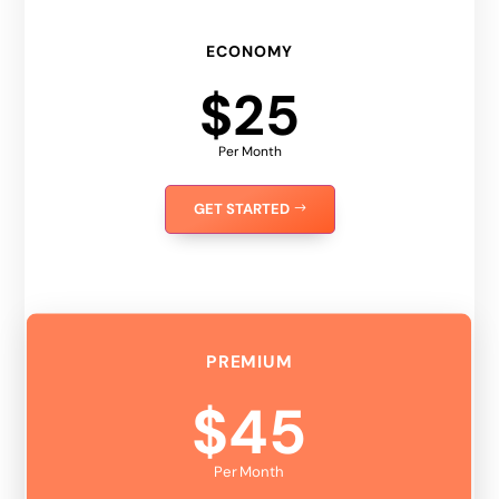
ECONOMY
$25
Per Month
GET STARTED
PREMIUM
$45
Per Month