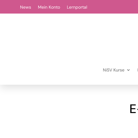
News
Mein Konto
Lernportal
NiSV Kurse
E