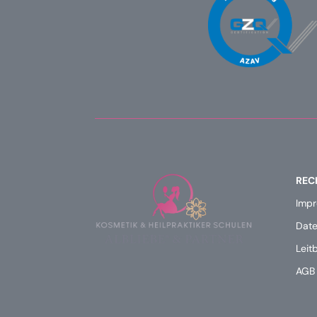
REC
Imp
Date
Leitb
AGB