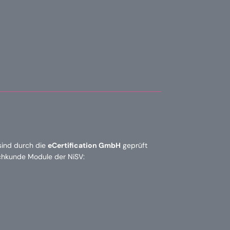
sind durch die
eCertification GmbH
geprüft
achkunde Module der NiSV: