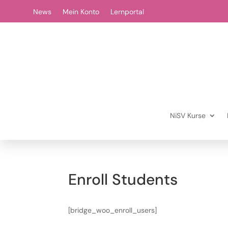
News
Mein Konto
Lernportal
NiSV Kurse
Enroll Students
[bridge_woo_enroll_users]