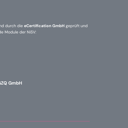
ind durch die
eCertification GmbH
geprüft und
nde Module der NiSV:
GZQ GmbH