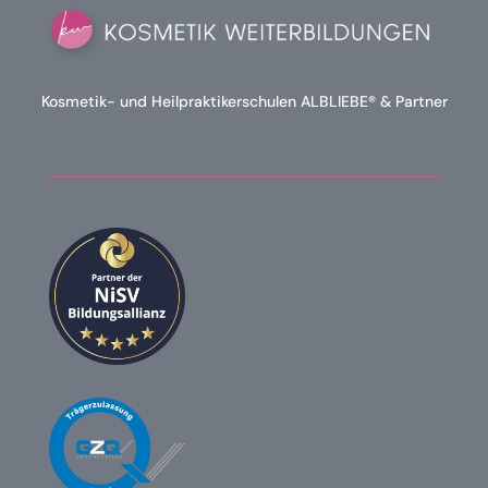
Kosmetik- und Heilpraktikerschulen ALBLIEBE® & Partner